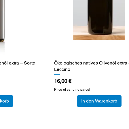
nöl extra – Sorte
cht
Ökologisches natives Olivenöl extra 
Schnellansicht
Leccino
Preis
16,00 €
Price of sending parcel
korb
In den Warenkorb