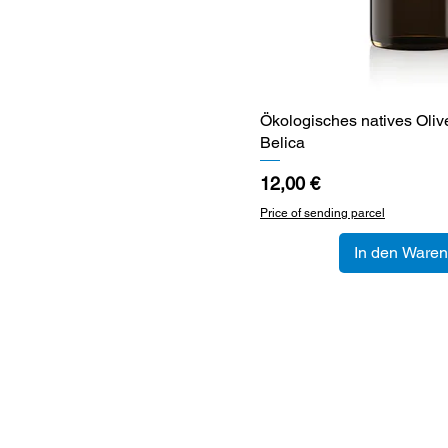
Ökologisches natives Olive
Schnellansi
Belica
Preis
12,00 €
Price of sending parcel
In den Waren
Puče 48,