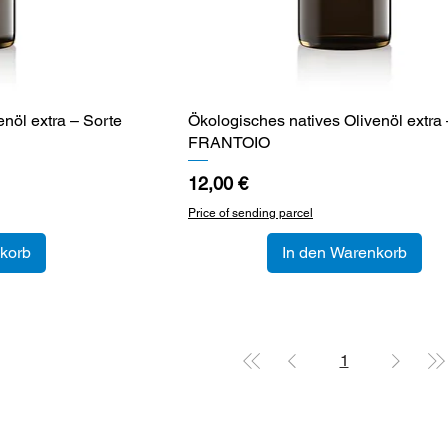
nöl extra – Sorte
cht
Ökologisches natives Olivenöl extra 
Schnellansicht
FRANTOIO
Preis
12,00 €
Price of sending parcel
korb
In den Warenkorb
1