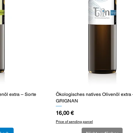
nöl extra – Sorte
cht
Ökologisches natives Olivenöl extra 
Schnellansicht
GRIGNAN
Preis
16,00 €
Price of sending parcel