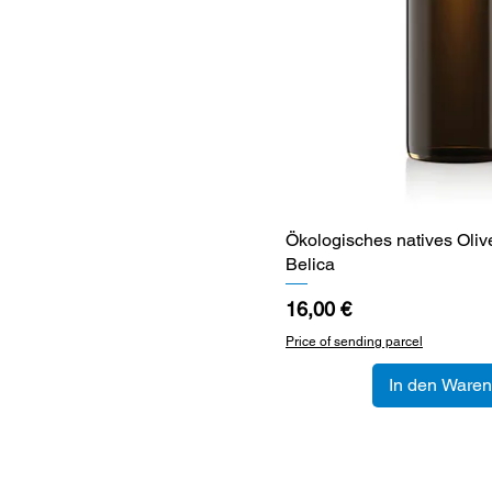
Ökologisches natives Olive
Schnellansi
Belica
Preis
16,00 €
Price of sending parcel
In den Waren