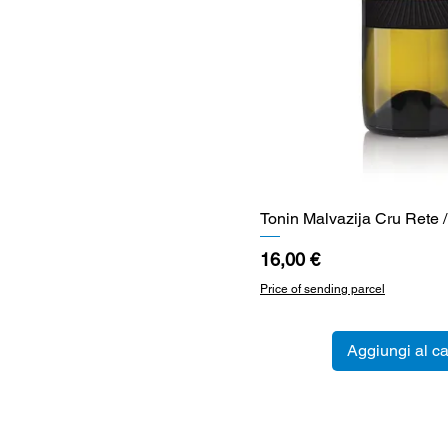
Tonin Malvazija Cru Rete /
Vista rapid
Prezzo
16,00 €
Price of sending parcel
Aggiungi al ca