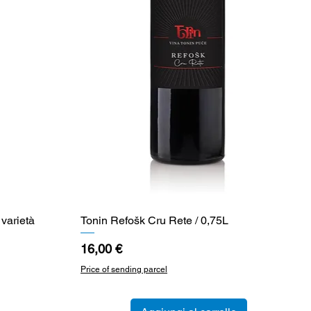
 varietà
Tonin Refošk Cru Rete / 0,75L
Vista rapida
Prezzo
16,00 €
Price of sending parcel