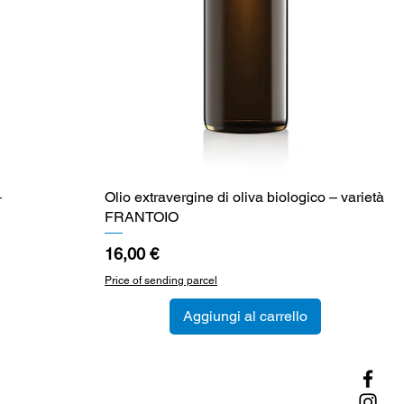
–
Olio extravergine di oliva biologico – varietà
Vista rapida
FRANTOIO
Prezzo
16,00 €
Price of sending parcel
Aggiungi al carrello