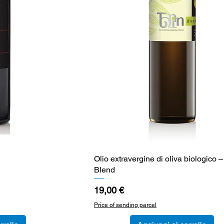
a
Olio extravergine di oliva biologico –
Vista rapida
Blend
Prezzo
19,00 €
Price of sending parcel