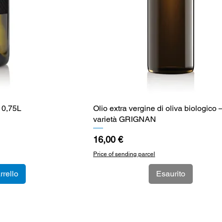
 0,75L
a
Olio extra vergine di oliva biologico 
Vista rapida
varietà GRIGNAN
Prezzo
16,00 €
Price of sending parcel
rrello
Esaurito