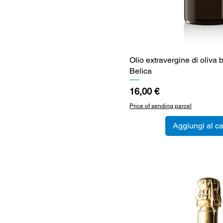
Olio extravergine di oliva 
Vista rapid
Belica
Prezzo
16,00 €
Price of sending parcel
Aggiungi al ca