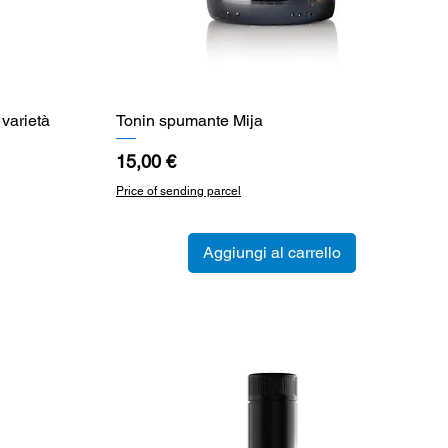
 varietà
Tonin spumante Mija
Vista rapida
Prezzo
15,00 €
Price of sending parcel
Aggiungi al carrello