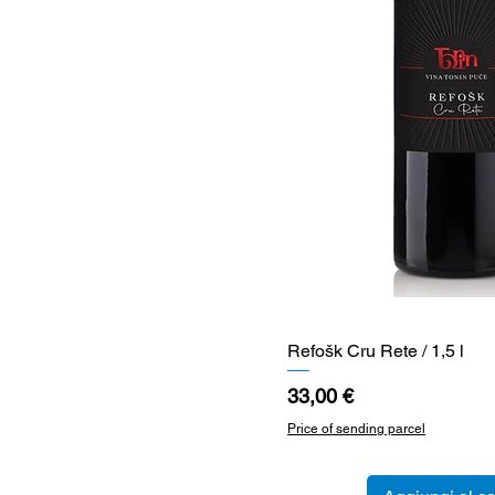
Refošk Cru Rete / 1,5 l
Vista rapid
Prezzo
33,00 €
Price of sending parcel