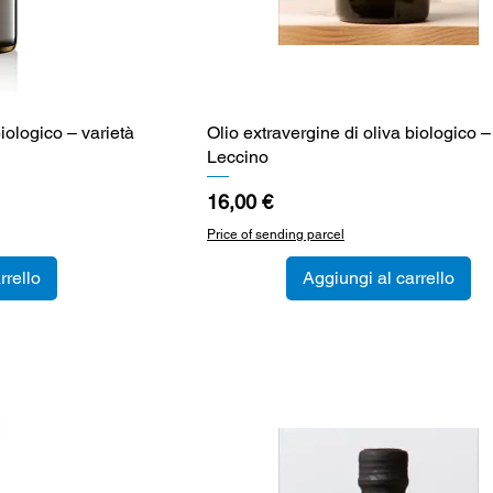
biologico – varietà
a
Olio extravergine di oliva biologico –
Vista rapida
Leccino
Prezzo
16,00 €
Price of sending parcel
rrello
Aggiungi al carrello